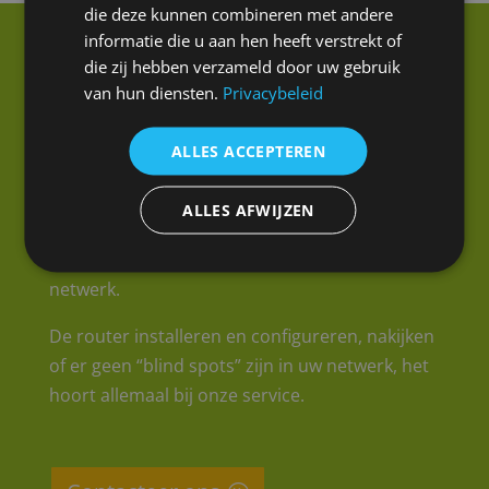
die deze kunnen combineren met andere
informatie die u aan hen heeft verstrekt of
die zij hebben verzameld door uw gebruik
van hun diensten.
Privacybeleid
Wifi installeren
ALLES ACCEPTEREN
TJ-Technics installeert niet enkel een
hoogwaardig bekabeld en draadloos netwerk
ALLES AFWIJZEN
in uw woning of op kantoor, wij zorgen er ook
voor dat u onmiddellijk aan de slag kan op uw
netwerk.
De router installeren en configureren, nakijken
of er geen “blind spots” zijn in uw netwerk, het
hoort allemaal bij onze service.