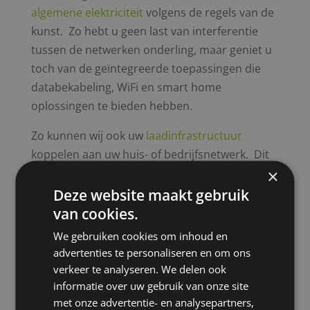
algemene elektriciteit
volgens de regels van de
kunst. Zo hebt u geen last van interferentie
tussen de netwerken onderling, maar geniet u
toch van de geïntegreerde toepassingen die
databekabeling, WiFi en smart home
oplossingen te bieden hebben.
Zo kunnen wij ook uw
laadinfrastructuur
koppelen aan uw huis- of bedrijfsnetwerk. Dit
×
heeft als voordeel dat u vanop afstand uw
laadpaal (draadloos) kan uitlezen en beheren.
Deze website maakt gebruik
van cookies.
We gebruiken cookies om inhoud en
Vrijblijvende offerte aanvragen
advertenties te personaliseren en om ons
verkeer te analyseren. We delen ook
informatie over uw gebruik van onze site
met onze advertentie- en analysepartners,