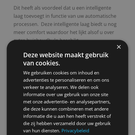
Dit heeft als voordeel dat u een intelligente
laag toevoegt in functie van uw automatische
processen. Deze intelligente laag biedt u nog
meer comfort waardoor het lijkt alsof u over
extra huishoudhulp beschikt.
×
Ook op het gebied van beveiliging biedt een
Deze website maakt gebruik
smart home vele toepassingen. Wanneer uw
van cookies.
beveiligingscamera een onbekend persoon aan
We gebruiken cookies om inhoud en
de voordeur registreert, waarschuwt deze
advertenties te personaliseren en om ons
camera alle andere camera’s in uw netwerk en
verkeer te analyseren. We delen ook
volgen zij deze persoon zo lang die zich rond
informatie over uw gebruik van onze site
met onze advertentie- en analysepartners,
uw woning of kantoor begeeft. Ondertussen
die deze kunnen combineren met andere
ontvangt u een melding op uw smartphone,
informatie die u aan hen heeft verstrekt of
kan u de camerabeelden bekijken en
die zij hebben verzameld door uw gebruik
desgewenst iemand contacteren om
van hun diensten.
Privacybeleid
polshoogte te komen nemen.