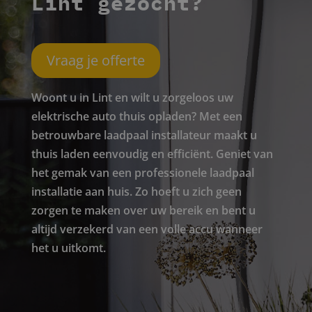
Lint gezocht?
Vraag je offerte
Woont u in Lint en wilt u zorgeloos uw
elektrische auto thuis opladen? Met een
betrouwbare laadpaal installateur maakt u
thuis laden eenvoudig en efficiënt. Geniet van
het gemak van een professionele laadpaal
installatie aan huis. Zo hoeft u zich geen
zorgen te maken over uw bereik en bent u
altijd verzekerd van een volle accu wanneer
het u uitkomt.