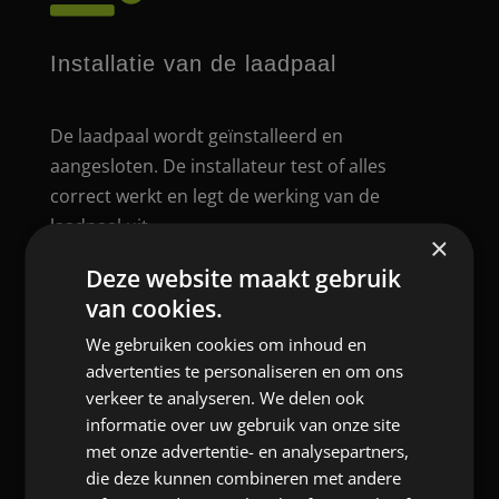
Installatie van de laadpaal
De laadpaal wordt geïnstalleerd en
aangesloten. De installateur test of alles
correct werkt en legt de werking van de
laadpaal uit.
×
Deze website maakt gebruik

van cookies.
We gebruiken cookies om inhoud en
advertenties te personaliseren en om ons
verkeer te analyseren. We delen ook
Herkeuring van de installatie
informatie over uw gebruik van onze site
met onze advertentie- en analysepartners,
die deze kunnen combineren met andere
Na de installatie moet de elektrische installatie